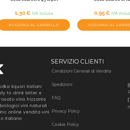
1,30
€
0,95
€
IVA inclusa
IVA inclu
AGGIUNGI AL CARRELLO
AGGIUNGI AL CARR
SERVIZIO CLIENTI
Condizioni Generali di Vendita
Spedizioni
[
ka liquori italiani
F
y to drink bitter e
FAQ
osato vino frizzante
logici vini naturali
i
Privacy Policy
no online vendita vini
o italiano
Cookie Policy