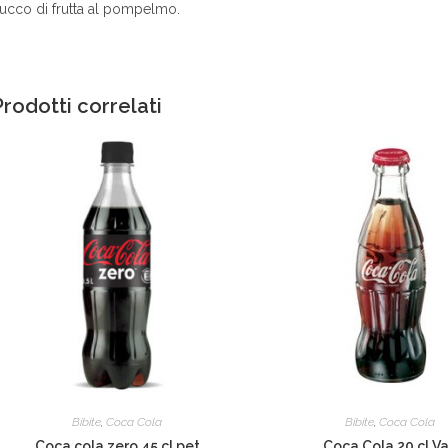
ucco di frutta al pompelmo.
Prodotti correlati
Bibite
,
Coca Cola
Bibite
,
Coca Cola
Coca cola zero 45 cl pet
Coca Cola 20 cl V