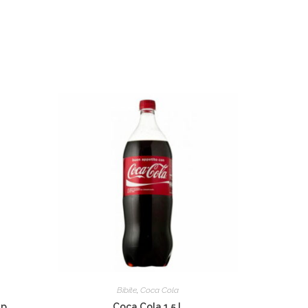
Bibite
,
Coca Cola
ap
Coca Cola 1,5 L