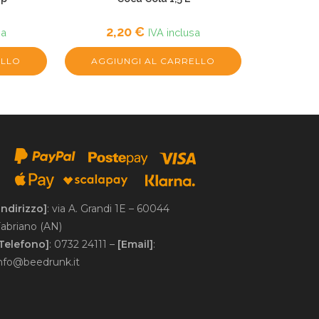
2,20
€
sa
IVA inclusa
ELLO
AGGIUNGI AL CARRELLO
Indirizzo]
: via A. Grandi 1E – 60044
abriano (AN)
[Telefono]
: 0732 24111 –
[Email]
:
nfo@beedrunk.it