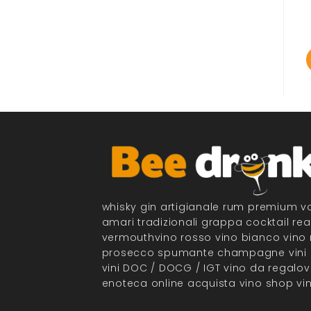
whisky gin artigianale rum premium vod
amari tradizionali grappa cocktail read
vermouthvino rosso vino bianco vino r
prosecco spumante champagne vini bio
vini DOC / DOCG / IGT vino da regalovi
enoteca online acquista vino shop vin