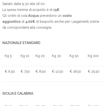
Sabato dalle 9:30 alle 16:00.
La spesa minima di acquisto è di
15€
.
Gli ordini di sola
Acqua
prevedono un
costo
aggiuntivo
di
4,00€
di trasporto anche per i pagamenti online
da corrispondere alla consegna.
NAZIONALE STANDARD
Kg 5
Kg 10
Kg 20
Kg 30
Kg 50
Kg 100
€ 6,50
€ 7,50
€ 8,90
€ 12,50
€ 18,50
€ 25,50
SICILIA E CALABRIA